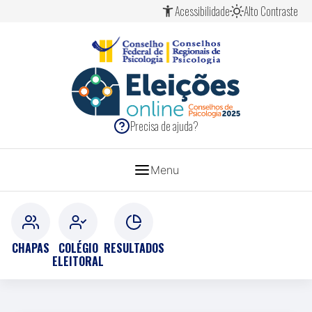
Ir
Ir
Ir
Acessibilidade
Alto Contraste
para
para
para
o
o
o
conteúdo
menu
rodapé
[1]
[2]
[3]
ELEIÇÕES
SISTEMA
Precisa de ajuda?
CONSELHOS
2025
DE
Menu
PSICOLOGIA
CHAPAS
COLÉGIO
RESULTADOS
ELEITORAL