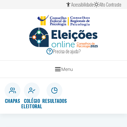
Ir
Ir
Ir
Acessibilidade
Alto Contraste
para
para
para
o
o
o
conteúdo
menu
rodapé
[1]
[2]
[3]
ELEIÇÕES
SISTEMA
Precisa de ajuda?
CONSELHOS
2025
DE
Menu
PSICOLOGIA
CHAPAS
COLÉGIO
RESULTADOS
ELEITORAL