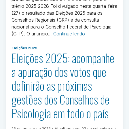
triênio 2025-2028 Foi divulgado nesta quarta-feira
(27) o resultado das Eleições 2025 para os
Conselhos Regionais (CRP) e da consulta
nacional para o Conselho Federal de Psicologia
“Comissões
(CFP). O anúncio…
Continue lendo
eleitorais
Postado
anunciam
Eleições 2025
em
Eleições 2025: acompanhe
resultado
Eleições
das
2025
a apuração dos votos que
Eleições
2025
definirão as próximas
para
o
gestões dos Conselhos de
Sistema
Conselhos
Psicologia em todo o país
de
Psicologia”
Publicado
26 de agosto de 2025
- Atualizado em
03 de setembro de