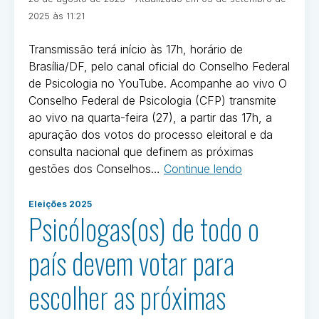
em
Por
2025 às 11:21
Ivan
Oliveira
Transmissão terá início às 17h, horário de
Brasília/DF, pelo canal oficial do Conselho Federal
de Psicologia no YouTube. Acompanhe ao vivo O
Conselho Federal de Psicologia (CFP) transmite
ao vivo na quarta-feira (27), a partir das 17h, a
apuração dos votos do processo eleitoral e da
consulta nacional que definem as próximas
“Eleições
gestões dos Conselhos…
Continue lendo
2025:
Postado
acompanhe
Eleições 2025
em
Psicólogas(os) de todo o
a
Eleições
apuração
2025
país devem votar para
dos
votos
escolher as próximas
que
definirão