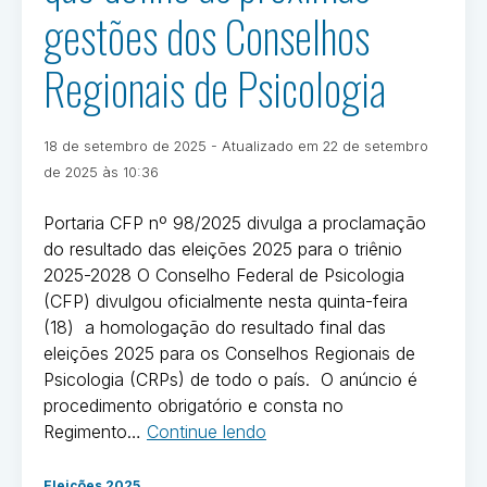
gestões dos Conselhos
importância
do
Regionais de Psicologia
fortalecimento
e
do
Publicado
18 de setembro de 2025
- Atualizado em
22 de setembro
aprimoramento
em
Por
de 2025 às 10:36
das
Ivan
políticas
Oliveira
Portaria CFP nº 98/2025 divulga a proclamação
afirmativas
do resultado das eleições 2025 para o triênio
e
2025-2028 O Conselho Federal de Psicologia
de
(CFP) divulgou oficialmente nesta quinta-feira
inclusão
(18) a homologação do resultado final das
no
eleições 2025 para os Conselhos Regionais de
Sistema
Psicologia (CRPs) de todo o país. O anúncio é
Conselhos
procedimento obrigatório e consta no
de
“CFP
Regimento…
Continue lendo
Psicologia.”
publica
Postado
portaria
Eleições 2025