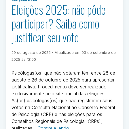
em
Eleições 2025: não pôde
com
Eleições
homologação
2025
participar? Saiba como
do
resultado
justificar seu voto
que
define
as
Publicado
29 de agosto de 2025
- Atualizado em
03 de setembro de
próximas
em
Por
2025 às 12:00
gestões
Ivan
dos
Oliveira
Psicólogas(os) que não votaram têm entre 28 de
Conselhos
agosto e 26 de outubro de 2025 para apresentar
Regionais
justificativa. Procedimento deve ser realizado
de
exclusivamente pelo site oficial das eleições
Psicologia”
As(os) psicólogas(os) que não registraram seus
votos na Consulta Nacional ao Conselho Federal
de Psicologia (CFP) e nas eleições para os
Conselhos Regionais de Psicologia (CRPs),
“Eleições
realizadas…
Continue lendo