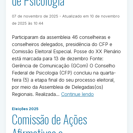
de Psicologia
Publicado
07 de novembro de 2025
- Atualizado em
10 de novembro
em
Por
de 2025 às 10:44
Ivan
Oliveira
Participaram da assembleia 46 conselheiras e
conselheiros delegados, presidência do CFP e
Comissão Eleitoral Especial. Posse do XX Plenário
está marcada para 13 de dezembro Fonte:
Gerência de Comunicação (GCom) O Conselho
Federal de Psicologia (CFP) concluiu na quarta-
feira (5) a etapa final do seu processo eleitoral,
por meio da Assembleia de Delegadas(os)
“Eleições
Regionais. Realizada…
Continue lendo
2025:
Postado
Assembleia
Eleições 2025
em
Comissão de Ações
de
Eleições
Delegadas(os)
2025
Regionais