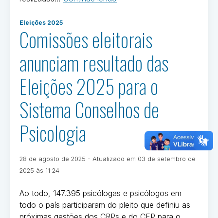
2025:
Postado
não
Eleições 2025
em
Comissões eleitorais
pôde
Eleições
participar?
2025
anunciam resultado das
Saiba
como
Eleições 2025 para o
justificar
seu
Sistema Conselhos de
voto”
Psicologia
Publicado
28 de agosto de 2025
- Atualizado em
03 de setembro de
em
Por
2025 às 11:24
Ivan
Oliveira
Ao todo, 147.395 psicólogas e psicólogos em
todo o país participaram do pleito que definiu as
próximas gestões dos CRPs e do CFP para o