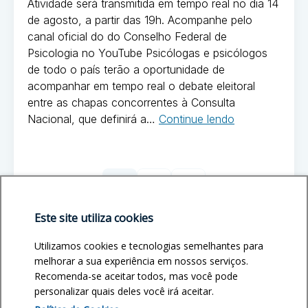
Oliveira
Atividade será transmitida em tempo real no dia 14
CFP”
de agosto, a partir das 19h. Acompanhe pelo
canal oficial do do Conselho Federal de
Psicologia no YouTube Psicólogas e psicólogos
de todo o país terão a oportunidade de
acompanhar em tempo real o debate eleitoral
entre as chapas concorrentes à Consulta
“Eleições
Nacional, que definirá a…
Continue lendo
2025:
Postado
CFP
em
promove
Paginação
Eleições
debate
1
2
Página
Página
Próximo
2025
de
entre
Este site utiliza cookies
as
posts
chapas
Escolha o CRP do seu Estado
Utilizamos cookies e tecnologias semelhantes para
que
melhorar a sua experiência em nossos serviços.
concorrem
Recomenda-se aceitar todos, mas você pode
à
personalizar quais deles você irá aceitar.
Consulta