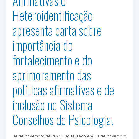
Afirmativas e
ratifica
Heteroidentificação
consulta
à
apresenta carta sobre
categoria
nas
importância do
eleições
para
fortalecimento e do
nova
gestão
aprimoramento das
do
Conselho
políticas afirmativas e de
Federal
de
inclusão no Sistema
Psicologia”
Conselhos de Psicologia.
Publicado
04 de novembro de 2025
- Atualizado em
04 de novembro