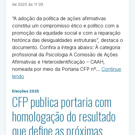
em
Por
de 2025 às 11:39
Ivan
Oliveira
“A adoção da política de ações afirmativas
constitui um compromisso ético e político com a
promoção da equidade social e com a reparação
histórica das desigualdades estruturais”, destaca o
documento. Confira a íntegra abaixo: À categoria
profissional da Psicologia A Comissão de Ações
Afirmativas e Heteroidentificação – CAAH,
nomeada por meio da Portaria CFP nº…
Continue
“Comissão
lendo
de
Postado
Ações
Eleições 2025
em
CFP publica portaria com
Afirmativas
Eleições
e
2025
homologação do resultado
Heteroidentificação
apresenta
que define as próximas
carta
sobre