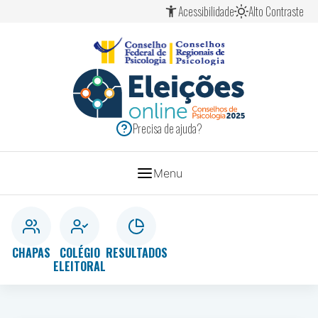
Ir
Ir
Ir
Acessibilidade
Alto Contraste
para
para
para
o
o
o
conteúdo
menu
rodapé
[1]
[2]
[3]
ELEIÇÕES
SISTEMA
Precisa de ajuda?
CONSELHOS
2025
DE
Menu
PSICOLOGIA
CHAPAS
COLÉGIO
RESULTADOS
ELEITORAL