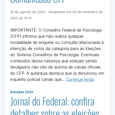
país
2025
devem
Publicado
22 de agosto de 2025
- Atualizado em
02 de setembro de
votar
em
Por
2025 às 15:41
para
Ivan
escolher
Oliveira
IMPORTANTE: O Conselho Federal de Psicologia
as
(CFP) informa que não realiza qualquer
próximas
modalidade de enquete ou consulta relacionada à
gestões
intenção de votos da categoria para as Eleições
do
do Sistema Conselhos de Psicologia. Eventuais
Sistema
conteúdos dessa natureza que estejam sendo
Conselhos
divulgados não são de autoria de canais oficiais
de
do CFP. A autarquia destaca que já denunciou em
Psicologia”
“Comunica
inquérito policial canais que…
Continue lendo
CFP”
Postado
Eleições 2025
em
Jornal do Federal: confira
Eleições
2025
detalhes sobre as eleições