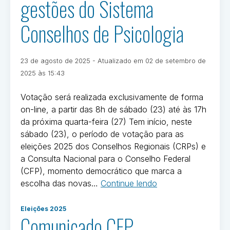
gestões do Sistema
as
próximas
Conselhos de Psicologia
gestões
dos
Conselhos
Publicado
23 de agosto de 2025
- Atualizado em
02 de setembro de
de
em
Por
2025 às 15:43
Psicologia
Ivan
em
Oliveira
Votação será realizada exclusivamente de forma
todo
on-line, a partir das 8h de sábado (23) até às 17h
o
da próxima quarta-feira (27) Tem início, neste
país”
sábado (23), o período de votação para as
eleições 2025 dos Conselhos Regionais (CRPs) e
a Consulta Nacional para o Conselho Federal
(CFP), momento democrático que marca a
“Psicólogas(os)
escolha das novas…
Continue lendo
de
Postado
todo
Eleições 2025
em
Comunicado CFP
o
Eleições