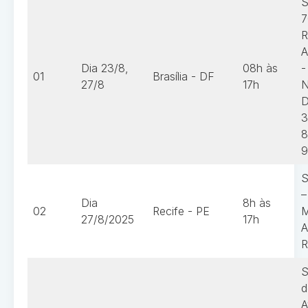
S
7
R
A
Dia 23/8,
08h às
-
01
Brasília - DF
27/8
17h
N
D
3
8
9
S
–
Dia
8h às
02
Recife - PE
M
27/8/2025
17h
A
R
S
d
A