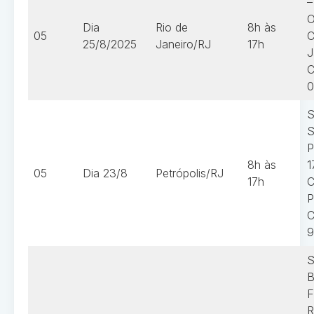
–
O
Dia
Rio de
8h às
05
C
25/8/2025
Janeiro/RJ
17h
J
C
0
S
S
P
8h às
1
05
Dia 23/8
Petrópolis/RJ
17h
C
P
C
9
S
B
F
R