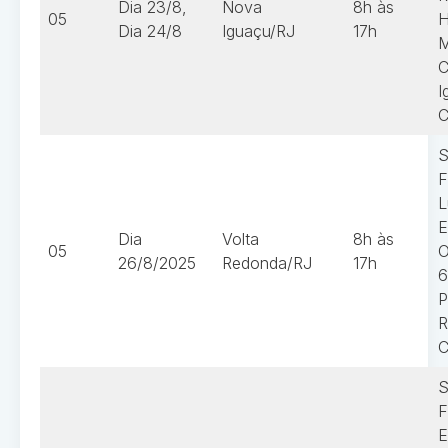
Dia 23/8,
Nova
8h às
05
H
Dia 24/8
Iguaçu/RJ
17h
M
C
I
C
S
F
L
E
Dia
Volta
8h às
05
O
26/8/2025
Redonda/RJ
17h
6
P
R
C
S
F
E