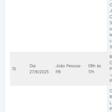
C
J
C
3
o
t
c
3
R
C
Dia
João Pessoa-
08h às
13
P
27/8/2025
PB
17h
-
P
C
R
L
P