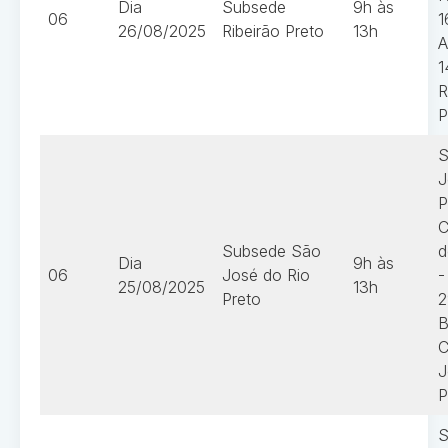
Dia
Subsede
9h às
06
1
26/08/2025
Ribeirão Preto
13h
A
1
R
P
S
J
P
C
Subsede São
d
Dia
9h às
06
José do Rio
-
25/08/2025
13h
Preto
2
B
C
J
P
S