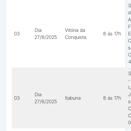
S
d
A
F
Dia
Vitória da
03
8 às 17h
E
27/8/2025
Conquista
O
s
C
4
S
-
U
Dia
J
03
Itabuna
8 às 17h
27/8/2025
s
C
C
0