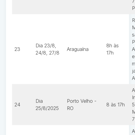
7
P
R
M
s
P
Dia 23/8,
8h às
23
Araguaína
A
24/8, 27/8
17h
e
m
j
A
A
I
Dia
Porto Velho -
24
8 às 17h
5
25/8/2025
RO
M
7
A