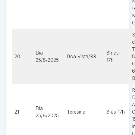
N
(
M
C
S
d
T
Dia
8h às
20
Boa Vista/RR
8
25/8/2025
17h
C
6
B
R
D
A
Dia
21
Teresina
8 às 17h
C
25/8/2025
1
I
C