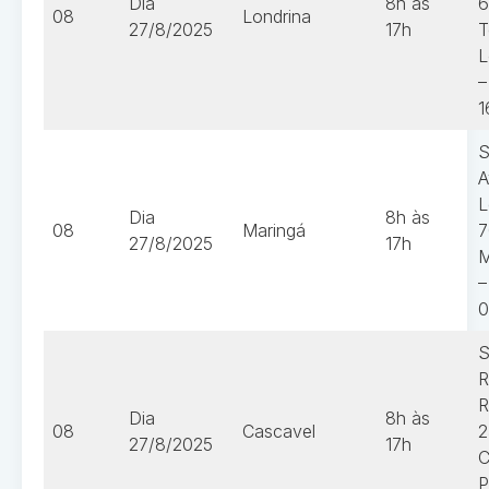
Dia
8h às
6
08
Londrina
27/8/2025
17h
T
L
–
1
S
A
L
Dia
8h às
08
Maringá
7
27/8/2025
17h
M
–
0
S
R
R
Dia
8h às
08
Cascavel
2
27/8/2025
17h
C
P