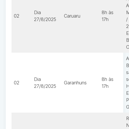
A
Dia
8h às
M
02
Caruaru
27/8/2025
17h
/
2
E
B
C
A
B
s
Dia
8h às
s
02
Garanhuns
27/8/2025
17h
H
E
P
G
R
N