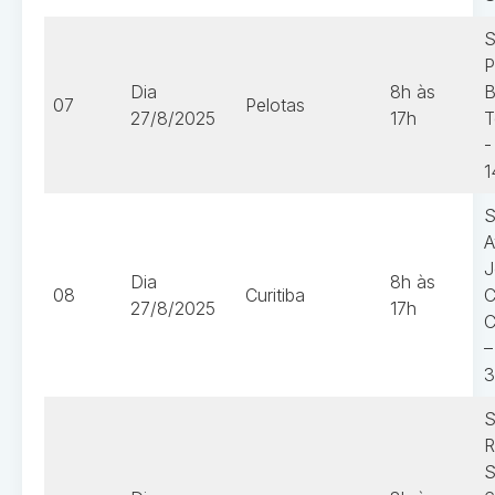
S
P
Dia
8h às
B
07
Pelotas
27/8/2025
17h
T
-
1
S
A
J
Dia
8h às
08
Curitiba
C
27/8/2025
17h
C
–
3
S
R
S