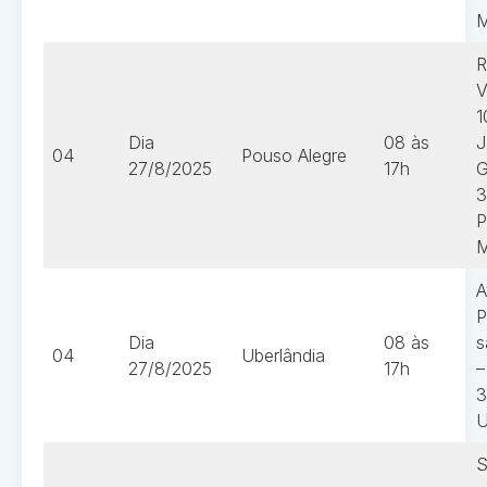
R
V
1
Dia
08 às
J
04
Pouso Alegre
27/8/2025
17h
G
3
P
A
P
Dia
08 às
s
04
Uberlândia
27/8/2025
17h
–
3
U
S