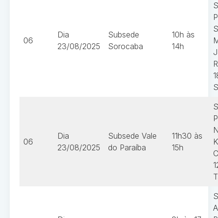
S
P
S
Dia
Subsede
10h às
06
M
23/08/2025
Sorocaba
14h
J
R
1
S
S
P
N
Dia
Subsede Vale
11h30 às
06
K
23/08/2025
do Paraíba
15h
C
1
T
S
A