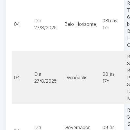
R
T
6
Dia
08h às
04
Belo Horizonte;
b
27/8/2025
17h
B
H
C
R
3
B
Dia
08 às
04
Divinópolis
P
27/8/2025
17h
3
D
R
3
S
Dia
Governador
08 às