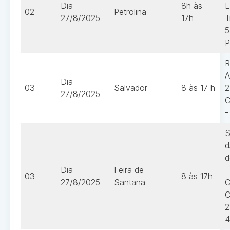
Dia
8h às
E
02
Petrolina
27/8/2025
17h
T
5
P
R
A
Dia
03
Salvador
8 às 17 h
2
27/8/2025
C
-
S
d
d
Dia
Feira de
-
03
8 às 17h
27/8/2025
Santana
C
C
2
4