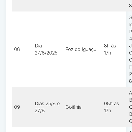
8
S
I
P
4
Dia
8h às
J
08
Foz do Iguaçu
27/8/2025
17h
C
C
F
P
8
A
B
Dias 25/8 e
08h às
09
Goiânia
Q
27/8
17h
B
G