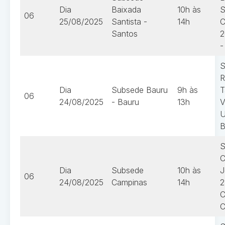
Dia
Baixada
10h às
S
06
25/08/2025
Santista -
14h
C
Santos
2
-
S
R
Dia
Subsede Bauru
9h às
T
06
24/08/2025
- Bauru
13h
V
U
B
S
C
Dia
Subsede
10h às
J
06
24/08/2025
Campinas
14h
2
C
C