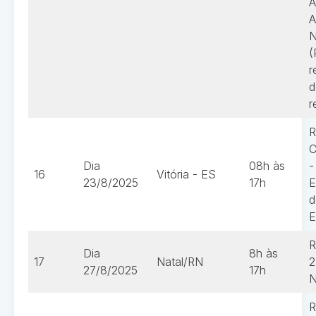
A
A
N
(
r
d
r
R
C
Dia
08h às
-
16
Vitória - ES
23/8/2025
17h
E
d
E
R
Dia
8h às
17
Natal/RN
2
27/8/2025
17h
N
R