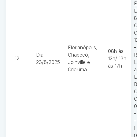
E
E
8
C
C
1
Florianópolis,
-
08h às
Dia
Chapecó,
R
12
12h/ 13h
23/8/2025
Joinville e
L
às 17h
Criciúma
a
E
B
C
C
0
-
–
L
9