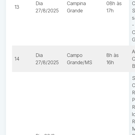
Dia
Campina
08h às
C
13
27/8/2025
Grande
17h
S
s
-
C
G
A
Dia
Campo
8h às
14
C
27/8/2025
Grande/MS
16h
B
S
C
R
P
R
l
R
M