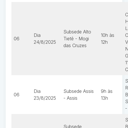
C
H
L
Subsede Alto
Dia
10h às
C
06
Tietê - Mogi
24/8/2025
12h
V
das Cruzes
N
G
1
C
S
R
Dia
Subsede Assis
9h às
06
B
23/8/2025
- Assis
13h
S
-
S
Subsede
B