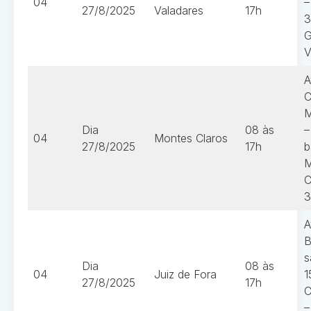
04
–
27/8/2025
Valadares
17h
3
G
V
A
C
M
Dia
08 às
–
04
Montes Claros
27/8/2025
17h
b
M
C
3
A
B
s
Dia
08 às
04
Juiz de Fora
1
27/8/2025
17h
C
–