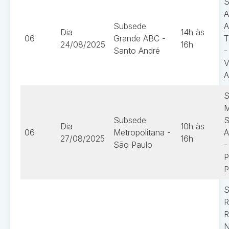
S
A
Subsede
A
Dia
14h às
06
Grande ABC -
T
24/08/2025
16h
Santo André
-
V
A
S
M
Subsede
S
Dia
10h às
06
Metropolitana -
A
27/08/2025
16h
São Paulo
-
P
P
S
R
R
N