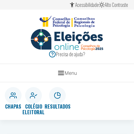
Ir
Ir
Ir
Acessibilidade
Alto Contraste
para
para
para
o
o
o
conteúdo
menu
rodapé
[1]
[2]
[3]
ELEIÇÕES
SISTEMA
Precisa de ajuda?
CONSELHOS
2025
DE
Menu
PSICOLOGIA
CHAPAS
COLÉGIO
RESULTADOS
ELEITORAL