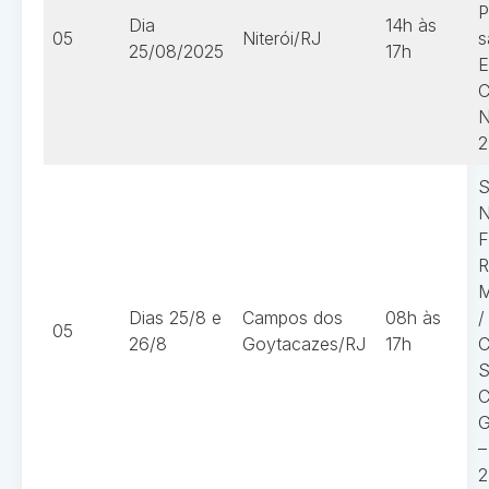
P
Dia
14h às
05
Niterói/RJ
s
25/08/2025
17h
E
C
N
2
S
N
F
R
M
Dias 25/8 e
Campos dos
08h às
/
05
26/8
Goytacazes/RJ
17h
C
S
C
G
–
2