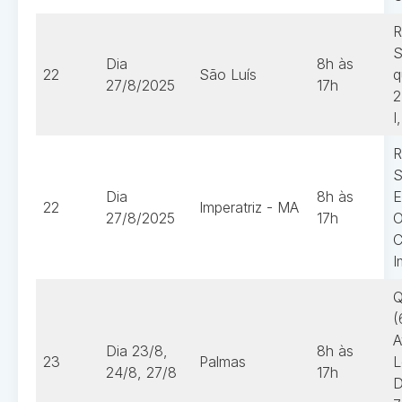
R
S
Dia
8h às
22
São Luís
q
27/8/2025
17h
2
I
R
S
Dia
8h às
E
22
Imperatriz - MA
27/8/2025
17h
O
C
I
Q
(
A
Dia 23/8,
8h às
23
Palmas
L
24/8, 27/8
17h
D