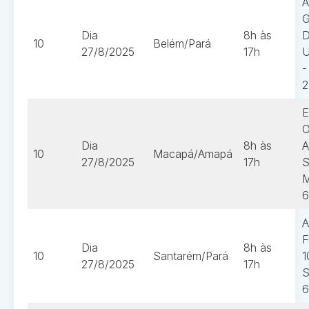
A
G
Dia
8h às
D
10
Belém/Pará
27/8/2025
17h
U
-
2
E
O
Dia
8h às
A
10
Macapá/Amapá
27/8/2025
17h
S
M
6
A
F
Dia
8h às
10
Santarém/Pará
1
27/8/2025
17h
S
6