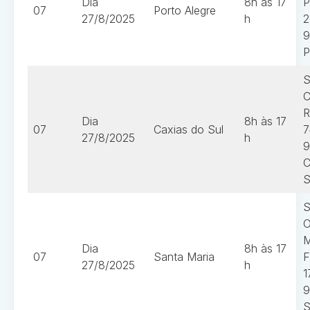
Dia
8h às 17
P
07
Porto Alegre
27/8/2025
h
2
9
P
S
C
R
Dia
8h às 17
07
Caxias do Sul
7
27/8/2025
h
9
C
S
S
O
M
Dia
8h às 17
07
Santa Maria
F
27/8/2025
h
1
9
S