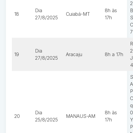
2
Dia
8h às
B
18
Cuiabá-MT
27/8/2025
17h
S
C
7
R
Dia
2
19
Aracaju
8h a 17h
27/8/2025
J
4
S
A
P
C
q
Dia
8h às
0
20
MANAUS-AM
25/8/2025
17h
Y
P