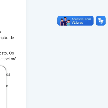
o
rição de
osto. Os
espeitará
uro da
logia