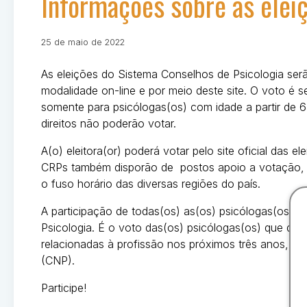
Informações sobre as elei
Publicado
Por
25 de maio de 2022
em
wesleyribeiro
As eleições do Sistema Conselhos de Psicologia ser
modalidade on-line e por meio deste site. O voto é sec
somente para psicólogas(os) com idade a partir de 6
direitos não poderão votar.
A(o) eleitora(or) poderá votar pelo site oficial das 
CRPs também disporão de postos apoio a votação, no
o fuso horário das diversas regiões do país.
A participação de todas(os) as(os) psicólogas(os) 
Psicologia. É o voto das(os) psicólogas(os) que defi
relacionadas à profissão nos próximos três anos, c
(CNP).
Participe!