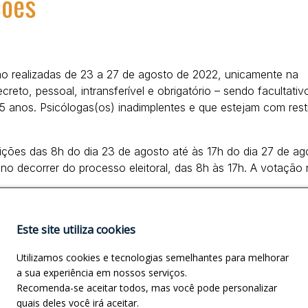
ções
ão realizadas de 23 a 27 de agosto de 2022, unicamente na
reto, pessoal, intransferível e obrigatório – sendo facultativ
5 anos. Psicólogas(os) inadimplentes e que estejam com rest
eleições das 8h do dia 23 de agosto até às 17h do dia 27 de ag
 decorrer do processo eleitoral, das 8h às 17h. A votação r
nesse processo democrático é de suma importância para o fut
nirá as(os) responsáveis por conduzir as ações e políticas
Este site utiliza cookies
om base nas deliberações do 11º Congresso Nacional da Psico
Utilizamos cookies e tecnologias semelhantes para melhorar
a sua experiência em nossos serviços.
Recomenda-se aceitar todos, mas você pode personalizar
quais deles você irá aceitar.