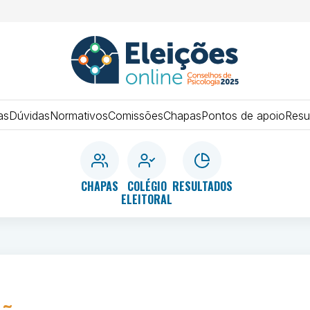
ELEIÇÕES
SISTEMA
CONSELHOS
as
Dúvidas
Normativos
Comissões
Chapas
Pontos de apoio
Resu
2025
DE
PSICOLOGIA
CHAPAS
COLÉGIO
RESULTADOS
ELEITORAL