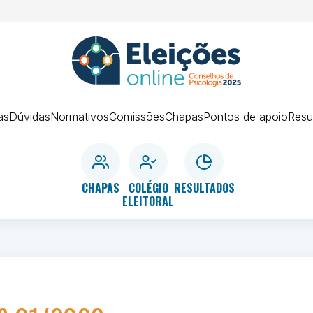
ELEIÇÕES
SISTEMA
CONSELHOS
as
Dúvidas
Normativos
Comissões
Chapas
Pontos de apoio
Resu
2025
DE
PSICOLOGIA
CHAPAS
COLÉGIO
RESULTADOS
ELEITORAL