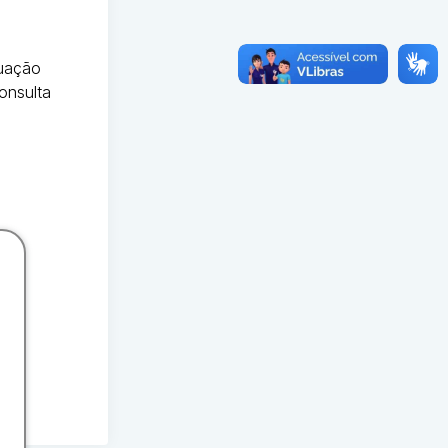
tuação
onsulta