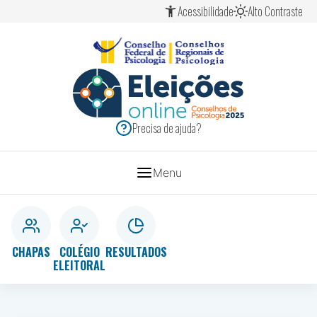
Ir
Ir
Ir
Acessibilidade
Alto Contraste
para
para
para
o
o
o
conteúdo
menu
rodapé
[1]
[2]
[3]
ELEIÇÕES
SISTEMA
Precisa de ajuda?
CONSELHOS
2025
DE
Menu
PSICOLOGIA
CHAPAS
COLÉGIO
RESULTADOS
ELEITORAL