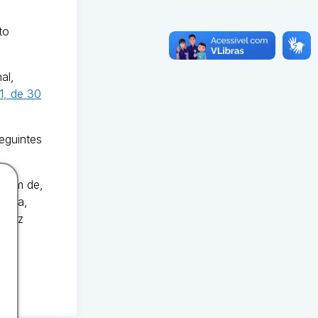
to
al,
1, de 30
eguintes
além de,
ência,
atriz