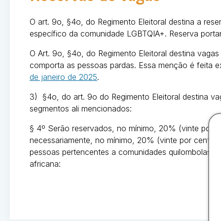
O art. 9o, §4o, do Regimento Eleitoral destina a re
específico da comunidade LGBTQIA+. Reserva porta
O Art. 9o, §4o, do Regimento Eleitoral destina vagas
comporta as pessoas pardas. Essa menção é feita ex
de janeiro de 2025
.
3) §4o, do art. 9o do Regimento Eleitoral destina 
segmentos ali mencionados:
§ 4º Serão reservados, no mínimo, 20% (vinte por c
necessariamente, no mínimo, 20% (vinte por cento) 
pessoas pertencentes a comunidades quilombolas ou
africana: