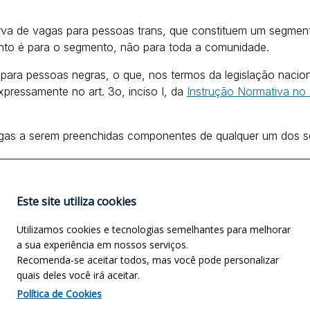
serva de vagas para pessoas trans, que constituem um segmen
nto é para o segmento, não para toda a comunidade.
 para pessoas negras, o que, nos termos da legislação nacion
pressamente no art. 3o, inciso I, da
Instrução Normativa no 
vagas a serem preenchidas componentes de qualquer um dos s
ento) das vagas para pessoas negras ou pessoas indígenas, 
de reserva de vagas para pessoas trans, pessoas com defici
Este site utiliza cookies
 povos e comunidades de terreiro/povos e comunidade de m
Utilizamos cookies e tecnologias semelhantes para melhorar
a sua experiência em nossos serviços.
Recomenda-se aceitar todos, mas você pode personalizar
quais deles você irá aceitar.
Política de Cookies