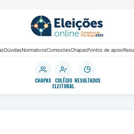
ELEIÇÕES
SISTEMA
CONSELHOS
as
Dúvidas
Normativos
Comissões
Chapas
Pontos de apoio
Resu
2025
DE
PSICOLOGIA
CHAPAS
COLÉGIO
RESULTADOS
ELEITORAL